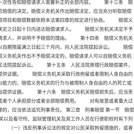
内一次性告知赔偿请求人需要补正的全部内容。 第十三条 赔
否赔偿的决定。赔偿义务机关作出赔偿决定，应当充分听取赔偿
赔偿项目和赔偿数额依照本法第四章的规定进行协商。 赔偿义
出决定之日起十日内送达赔偿请求人。 赔偿义务机关决定不予
偿请求人，并说明不予赔偿的理由。 第十四条 赔偿义务机关
可以自期限届满之日起三个月内，向人民法院提起诉讼。 赔偿
偿义务机关作出不予赔偿决定的，赔偿请求人可以自赔偿义务机
人民法院提起诉讼。 第十五条 人民法院审理行政赔偿案件，
当提供证据。 赔偿义务机关采取行政拘留或者限制人身自由的
为能力的，赔偿义务机关的行为与被限制人身自由的人的死亡或
应当提供证据。 第十六条 赔偿义务机关赔偿损失后，应当责
织或者个人承担部分或者全部赔偿费用。 对有故意或者重大过
的，应当依法追究刑事责任。 第三章 刑事赔偿 第一节 赔偿
关以及看守所、监狱管理机关及其工作人员在行使职权时有下列
： （一）违反刑事诉讼法的规定对公民采取拘留措施的，或者