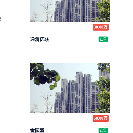
职
30.00万
通渭亿联
在售
条
58.00万
金园盛
在售