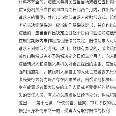
材料不齐全的，赔偿义务机关应当当场或者在五日
偿义务机关应当自收到申请之日起两个月内，作出是
请求人的意见，并可以与赔偿请求人就赔偿方式、
务机关决定赔偿的，应当制作赔偿决定书，并自作
赔偿的，应当自作出决定之日起十日内书面通知赔
在规定期限内未作出是否赔偿的决定，赔偿请求人
请求人对赔偿的方式、项目、数额有异议的，或者赔
关作出赔偿或者不予赔偿决定之日起三个月内，向
赔偿请求人和赔偿义务机关对自己提出的主张，应
强制措施期间，被限制人身自由的人死亡或者丧失行
者丧失行为能力是否存在因果关系，赔偿义务机关
令有故意或者重大过失的工作人员或者受委托的组
失的责任人员，有关机关应当依法给予处分；构成犯罪
范围 第十七条 行使侦查、检察、审判职权的机
侵犯人身权情形之一的，受害人有取得赔偿的权利