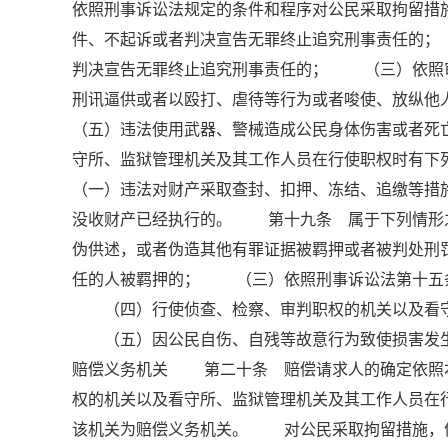
依照刑事诉讼法规定的条件和程序对公民采取拘留措
件、不起诉或者判决宣告无罪终止追究刑事责任的
判决宣告无罪终止追究刑事责任的； （三）依照
刑讯逼供或者以殴打、虐待等行为或者唆使、放纵
（五）违法使用武器、警械造成公民身体伤害或者
守所、监狱管理机关及其工作人员在行使职权时有
（一）违法对财产采取查封、扣押、冻结、追缴等
没收财产已经执行的。 第十九条 属于下列情形
伪供述，或者伪造其他有罪证据被羁押或者被判处
任的人被羁押的； （三）依照刑事诉讼法第十五
（四）行使侦查、检察、审判职权的机关以及看守
（五）因公民自伤、自残等故意行为致使损害发生
赔偿义务机关 第二十条 赔偿请求人的确定依照
权的机关以及看守所、监狱管理机关及其工作人员在
该机关为赔偿义务机关。 对公民采取拘留措施，