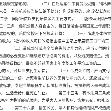
五项规定情形的； （二）在处理案件中有贪污受贿，徇私舞
人员，有关机关应当依法给予处分；构成犯罪的，应当依法追究
十二条 国家赔偿以支付赔偿金为主要方式。 能够返还财产
三十三条 侵犯公民人身自由的，每日赔偿金按照国家上年度职
健康权的，赔偿金按照下列规定计算： （一）造成身体伤害
的收入。减少的收入每日的赔偿金按照国家上年度职工日平均工
倍； （二）造成部分或者全部丧失劳动能力的，应当支付医疗
增加的必要支出和继续治疗所必需的费用，以及残疾赔偿金。残
伤残等级确定，最高不超过国家上年度职工年平均工资的二十
能力的人，还应当支付生活费； （三）造成死亡的，应当支付
工资的二十倍。对死者生前扶养的无劳动能力的人，还应当支付
放标准，参照当地最低生活保障标准执行。被扶养的人是未成年
的人，生活费给付至死亡时止。 第三十五条 有本法第三条或
侵权行为影响的范围内，为受害人消除影响，恢复名誉，赔礼道
慰金。 第三十六条 侵犯公民、法人和其他组织的财产权造成