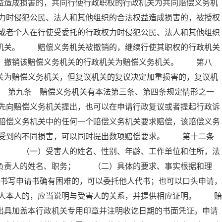
益造成损害的，共同行使行政职权的行政机关为共同赔偿义务机
力时侵犯公民、法人和其他组织的合法权益造成损害的，被授权
或者个人在行使受委托的行政权力时侵犯公民、法人和其他组织
务机关。 赔偿义务机关被撤销的，继续行使其职权的行政机关
的，撤销该赔偿义务机关的行政机关为赔偿义务机关。 第八
关为赔偿义务机关，但复议机关的复议决定加重损害的，复议机
 第九条 赔偿义务机关有本法第三条、第四条规定情形之一
先向赔偿义务机关提出，也可以在申请行政复议或者提起行政诉
赔偿义务机关中的任何一个赔偿义务机关要求赔偿，该赔偿义务
据受到的不同损害，可以同时提出数项赔偿要求。 第十二条
项： （一）受害人的姓名、性别、年龄、工作单位和住所，法
要负责人的姓名、职务； （二）具体的要求、事实根据和理
写申请书确有困难的，可以委托他人代书；也可以口头申请，
人本人的，应当说明与受害人的关系，并提供相应证明。 赔
出具加盖本行政机关专用印章并注明收讫日期的书面凭证。申请