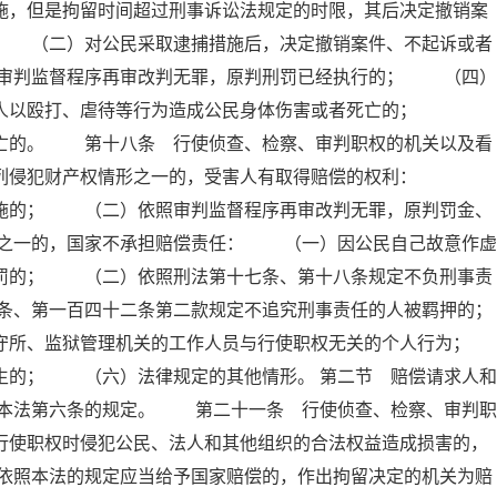
施，但是拘留时间超过刑事诉讼法规定的时限，其后决定撤销案
； （二）对公民采取逮捕措施后，决定撤销案件、不起诉或者
审判监督程序再审改判无罪，原判刑罚已经执行的； （四）
他人以殴打、虐待等行为造成公民身体伤害或者死亡的；
死亡的。 第十八条 行使侦查、检察、审判职权的机关以及看
下列侵犯财产权情形之一的，受害人有取得赔偿的权利：
措施的； （二）依照审判监督程序再审改判无罪，原判罚金、
之一的，国家不承担赔偿责任： （一）因公民自己故意作虚
刑罚的； （二）依照刑法第十七条、第十八条规定不负刑事责
条、第一百四十二条第二款规定不追究刑事责任的人被羁押的；
所、监狱管理机关的工作人员与行使职权无关的个人行为；
的； （六）法律规定的其他情形。 第二节 赔偿请求人和
本法第六条的规定。 第二十一条 行使侦查、检察、审判职
行使职权时侵犯公民、法人和其他组织的合法权益造成损害的，
依照本法的规定应当给予国家赔偿的，作出拘留决定的机关为赔