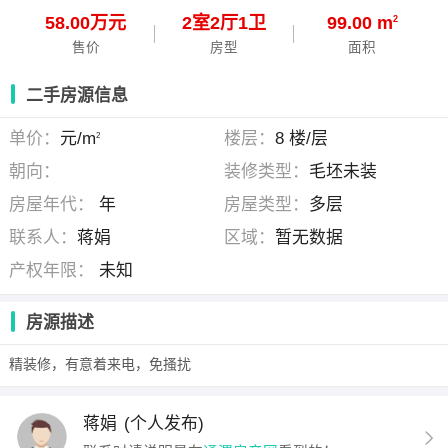
58.00万元
2
室
2
厅
1
卫
99.00 m
2
售价
房型
面积
二手房源信息
单价：
元/m
楼层：
8 楼/层
2
朝向：
装修类型：
毛坯未装
房屋年代：
年
房屋类型：
多层
联系人：
蒋娟
区域：
暂无数据
产权年限：
未知
房源描述
精装修，有意着来电，免搔扰
蒋娟
(个人发布)