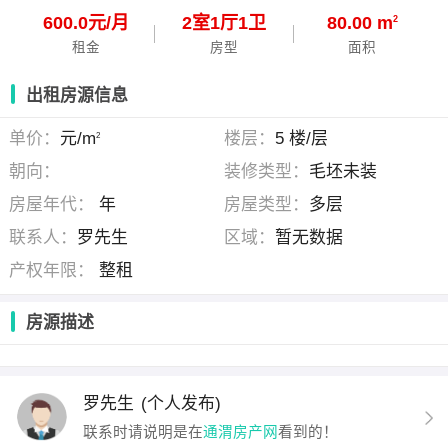
600.0元/月
2
室
1
厅
1
卫
80.00 m
2
租金
房型
面积
出租房源信息
单价：
元/m
楼层：
5 楼/层
2
朝向：
装修类型：
毛坯未装
房屋年代：
年
房屋类型：
多层
联系人：
罗先生
区域：
暂无数据
产权年限：
整租
房源描述
罗先生
(个人发布)
联系时请说明是在
通渭房产网
看到的！