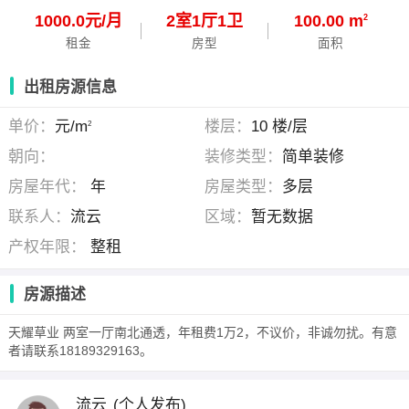
1000.0元/月
2
室
1
厅
1
卫
100.00 m
2
租金
房型
面积
出租房源信息
单价：
元/m
楼层：
10 楼/层
2
朝向：
装修类型：
简单装修
房屋年代：
年
房屋类型：
多层
联系人：
流云
区域：
暂无数据
产权年限：
整租
房源描述
天耀草业 两室一厅南北通透，年租费1万2，不议价，非诚勿扰。有意
者请联系18189329163。
流云
(个人发布)